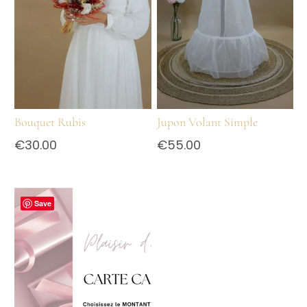
Bouquet Rubis
Jupon Volant Simple
€
30.00
€
55.00
Save