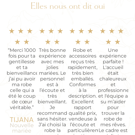
Elles nous ont dit oui
★
★
★
★
★
★
★
★
★
★
★
★
★
★
★
★
★
★
★
★
“Merci 1000
Très bonne
Robe et
Une
fois pour ta
expérience
accessoires
expérience
gentillesse
avec mes
reçus très
parfaite !
et ta
jolies
rapidement,
L'accueil
bienveillance
mariées. Le
très bien
était
j’ai pu avoir
personnel
emballés.
chaleureux
ma robe
est à
Conformes
et
celle qui a
l’écoute et
à la
professionnel,
été le coup
très
description.
et l'équipe a
de cœur
bienveillant.
Excellent
su m’aider
véritable.”
Je
rapport
pour
recommande
qualité prix,
trouver la
TIJANA
sans hésiter.
vendeuse à
robe de
J’ai choisi la
l’écoute et
mes rêves.
Nouvelle
mariée
robe la
particulièrement
Le cadre est