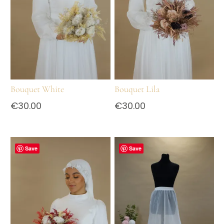
Bouquet White
Bouquet Lila
€
30.00
€
30.00
Save
Save