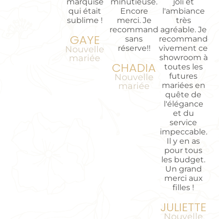
marquise
minutieuse.
joli et
qui était
Encore
l'ambiance
sublime !
merci. Je
très
recommande
agréable. Je
GAYE
sans
recommande
réserve!!
vivement ce
Nouvelle
mariée
showroom à
CHADIA
toutes les
futures
Nouvelle
mariée
mariées en
quête de
l'élégance
et du
service
impeccable.
Il y en as
pour tous
les budget.
Un grand
merci aux
filles !
JULIETTE
Nouvelle