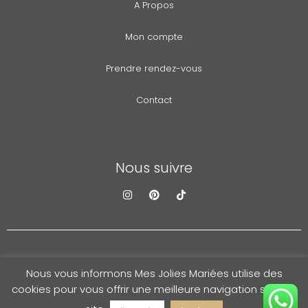
A Propos
Mon compte
Prendre rendez-vous
Contact
Nous suivre
Politique de Confidentialité et Mentions
CGV – CGL
Nous vous informons Mes Jolies Mariées utilise des
© 2025 Mes jolies mariées tous droits réservés refonte by
cookies pour vous offrir une meilleure navigation sur son
agenceimpact360.com