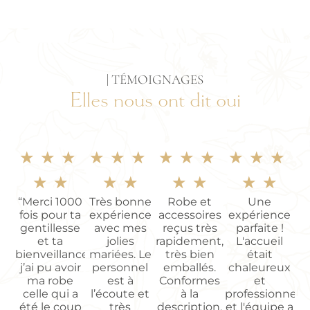
| TÉMOIGNAGES
Elles nous ont dit oui
★
★
★
★
★
★
★
★
★
★
★
★
★
★
★
★
★
★
★
★
“Merci 1000
Très bonne
Robe et
Une
fois pour ta
expérience
accessoires
expérience
gentillesse
avec mes
reçus très
parfaite !
et ta
jolies
rapidement,
L'accueil
bienveillance
mariées. Le
très bien
était
j’ai pu avoir
personnel
emballés.
chaleureux
ma robe
est à
Conformes
et
celle qui a
l’écoute et
à la
professionnel,
été le coup
très
description.
et l'équipe a