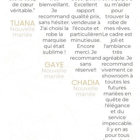
de cœur
bienveillant.
Excellent
su m’aider
véritable.”
Je
rapport
pour
recommande
qualité prix,
trouver la
TIJANA
sans hésiter.
vendeuse à
robe de
J’ai choisi la
l’écoute et
mes rêves.
Nouvelle
mariée
robe la
particulièrement
Le cadre est
marquise
minutieuse.
joli et
qui était
Encore
l'ambiance
sublime !
merci. Je
très
recommande
agréable. Je
GAYE
sans
recommande
réserve!!
vivement ce
Nouvelle
mariée
showroom à
CHADIA
toutes les
futures
Nouvelle
mariée
mariées en
quête de
l'élégance
et du
service
impeccable.
Il y en as
pour tous